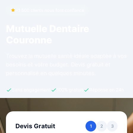
+1 500 clients nous font confiance
Mutuelle Dentaire
Couronne
Trouvez la mutuelle santé idéale adaptée à vos
besoins et votre budget. Devis gratuit et
personnalisé en quelques minutes.
Sans engagement
100% gratuit
Réponse en 24h
Devis Gratuit
1
2
3