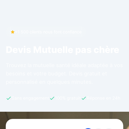
+1 500 clients nous font confiance
Devis Mutuelle pas chère
Trouvez la mutuelle santé idéale adaptée à vos
besoins et votre budget. Devis gratuit et
personnalisé en quelques minutes.
Sans engagement
100% gratuit
Réponse en 24h