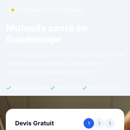
+1 500 clients nous font confiance
Mutuelle santé en
Guadeloupe
Trouvez la mutuelle santé idéale adaptée à vos
besoins et votre budget. Devis gratuit et
personnalisé en quelques minutes.
Sans engagement
100% gratuit
Réponse en 24h
Devis Gratuit
1
2
3