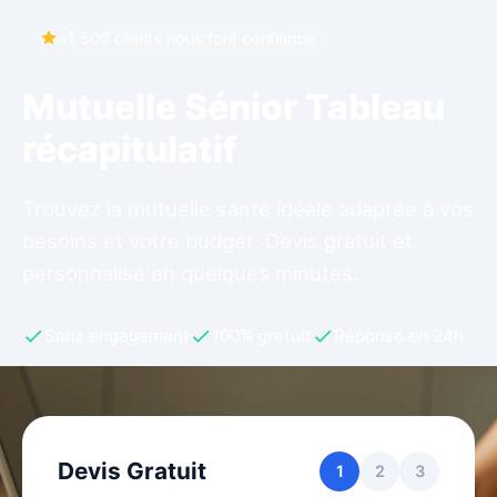
+1 500 clients nous font confiance
Mutuelle Sénior Tableau
récapitulatif
Trouvez la mutuelle santé idéale adaptée à vos
besoins et votre budget. Devis gratuit et
personnalisé en quelques minutes.
Sans engagement
100% gratuit
Réponse en 24h
Devis Gratuit
1
2
3