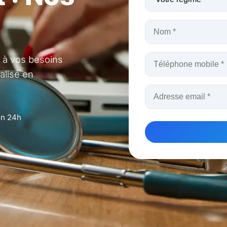
 à vos besoins
alisé en
en 24h