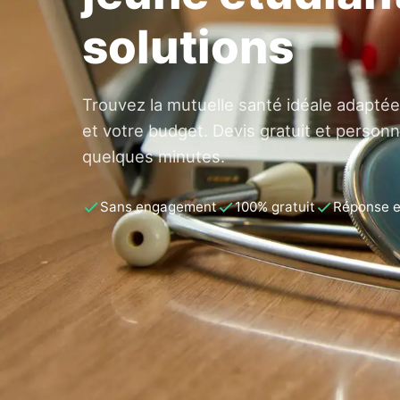
solutions
Trouvez la mutuelle santé idéale adaptée
et votre budget. Devis gratuit et personn
quelques minutes.
Sans engagement
100% gratuit
Réponse 