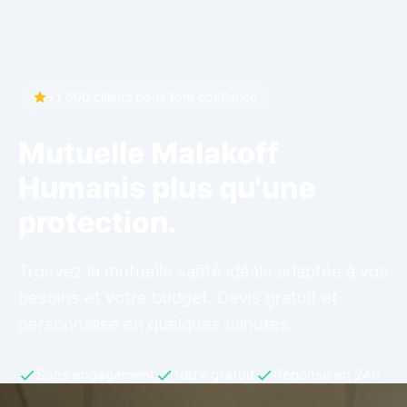
+1 500 clients nous font confiance
Mutuelle Malakoff
Humanis plus qu'une
protection.
Trouvez la mutuelle santé idéale adaptée à vos
besoins et votre budget. Devis gratuit et
personnalisé en quelques minutes.
Sans engagement
100% gratuit
Réponse en 24h