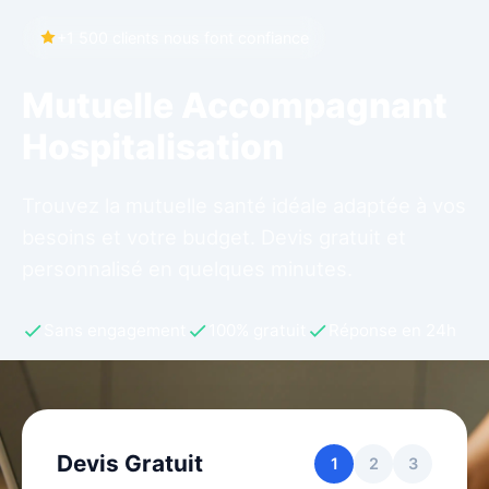
+1 500 clients nous font confiance
Mutuelle Accompagnant
Hospitalisation
Trouvez la mutuelle santé idéale adaptée à vos
besoins et votre budget. Devis gratuit et
personnalisé en quelques minutes.
Sans engagement
100% gratuit
Réponse en 24h
Devis Gratuit
1
2
3