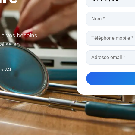
 à vos besoins
alisé en
en 24h