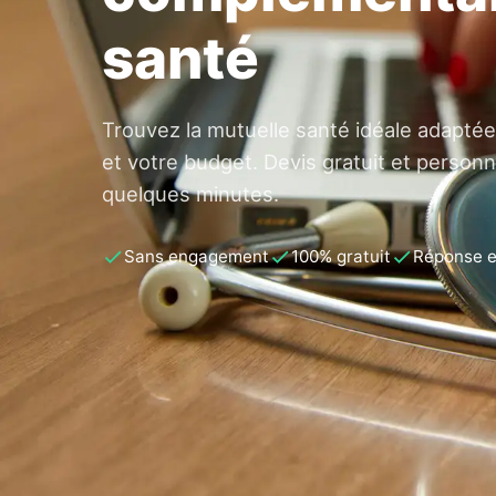
santé
Trouvez la mutuelle santé idéale adaptée
et votre budget. Devis gratuit et personn
quelques minutes.
Sans engagement
100% gratuit
Réponse 