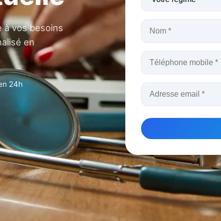
e à vos besoins
nalisé en
en 24h