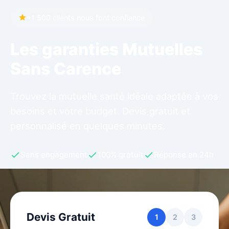
+1 500 clients nous font confiance
Les garanties Mutuelles
Sans Carence
Trouvez la mutuelle santé idéale adaptée à vos
besoins et votre budget. Devis gratuit et
personnalisé en quelques minutes.
Sans engagement
100% gratuit
Réponse en 24h
Devis Gratuit
1
2
3