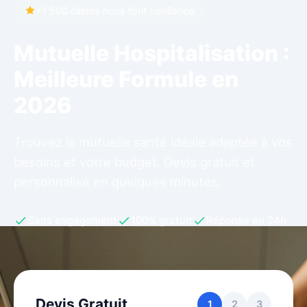
+1 500 clients nous font confiance
Mutuelle Hospitalisation :
Meilleure Formule en
2026
Trouvez la mutuelle santé idéale adaptée à vos
besoins et votre budget. Devis gratuit et
personnalisé en quelques minutes.
Sans engagement
100% gratuit
Réponse en 24h
Devis Gratuit
1
2
3