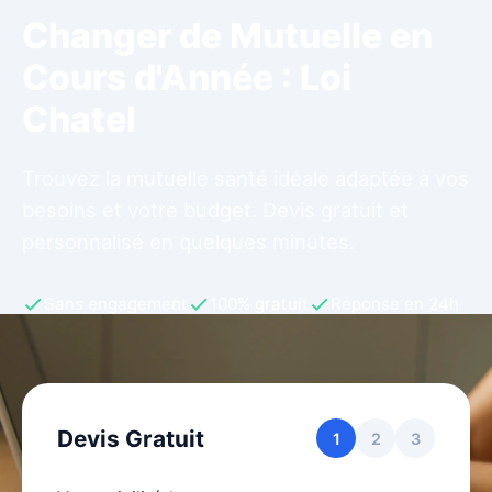
Changer de Mutuelle en
Cours d'Année : Loi
Chatel
Trouvez la mutuelle santé idéale adaptée à vos
besoins et votre budget. Devis gratuit et
personnalisé en quelques minutes.
Sans engagement
100% gratuit
Réponse en 24h
Devis Gratuit
1
2
3