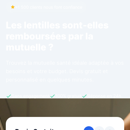
+1 500 clients nous font confiance
Les lentilles sont-elles
remboursées par la
mutuelle ?
Trouvez la mutuelle santé idéale adaptée à vos
besoins et votre budget. Devis gratuit et
personnalisé en quelques minutes.
Sans engagement
100% gratuit
Réponse en 24h