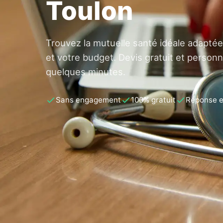
Toulon
Trouvez la mutuelle santé idéale adaptée
et votre budget. Devis gratuit et personn
quelques minutes.
Sans engagement
100% gratuit
Réponse 