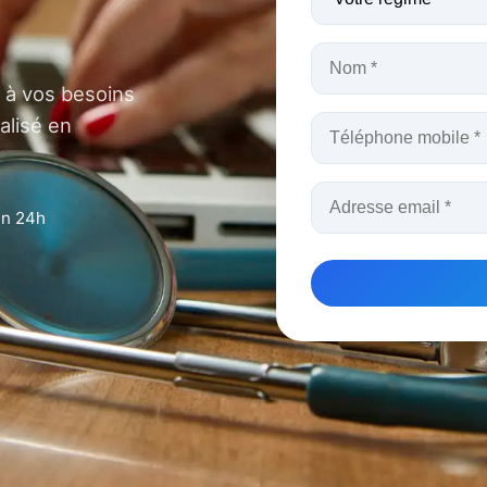
 à vos besoins
alisé en
en 24h