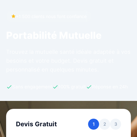
+1 500 clients nous font confiance
Portabilité Mutuelle
Trouvez la mutuelle santé idéale adaptée à vos
besoins et votre budget. Devis gratuit et
personnalisé en quelques minutes.
Sans engagement
100% gratuit
Réponse en 24h
Devis Gratuit
1
2
3