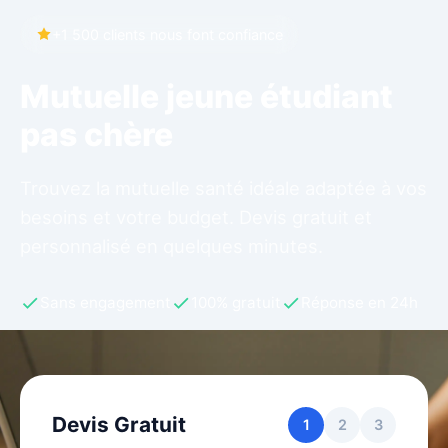
+1 500 clients nous font confiance
Mutuelle jeune étudiant
pas chère
Trouvez la mutuelle santé idéale adaptée à vos
besoins et votre budget. Devis gratuit et
personnalisé en quelques minutes.
Sans engagement
100% gratuit
Réponse en 24h
Devis Gratuit
1
2
3