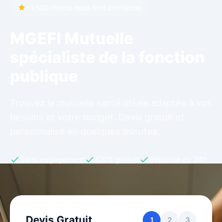
+1 500 clients nous font confiance
MGEFI Mutuelle
spécialiste de la fonction
publique
Trouvez la mutuelle santé idéale adaptée à vos
besoins et votre budget. Devis gratuit et
personnalisé en quelques minutes.
Sans engagement
100% gratuit
Réponse en 24h
Devis Gratuit
1
2
3