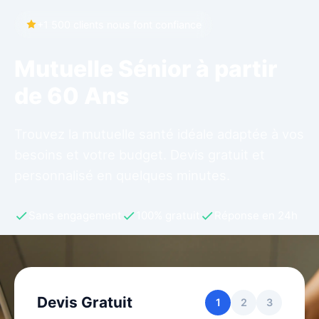
+1 500 clients nous font confiance
Mutuelle Sénior à partir
de 60 Ans
Trouvez la mutuelle santé idéale adaptée à vos
besoins et votre budget. Devis gratuit et
personnalisé en quelques minutes.
Sans engagement
100% gratuit
Réponse en 24h
Devis Gratuit
1
2
3